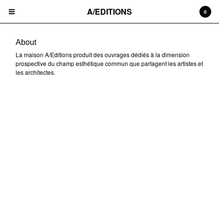
A/EDITIONS
A/EDITIONS
0
Cart
0
CHF
0.00
About
La maison A/Editions produit des ouvrages dédiés à la dimension
Products
prospective du champ esthétique commun que partagent les artistes et
Book
les architectes.
About
Contact
Back to Site
Powered by Big Cartel